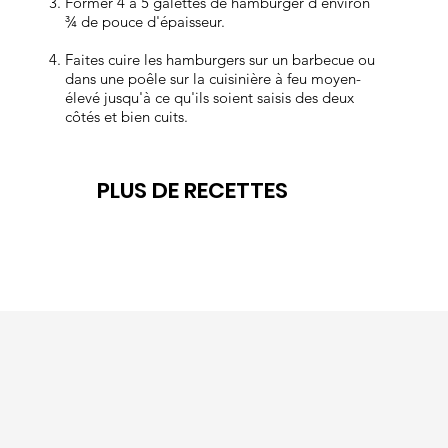
Former 4 à 5 galettes de hamburger d'environ
galette
¾ de pouce d'épaisseur.
Faites cuire les hamburgers sur un barbecue ou
dans une poêle sur la cuisinière à feu moyen-
élevé jusqu'à ce qu'ils soient saisis des deux
côtés et bien cuits.
parfait
PLUS DE RECETTES
e pour
un