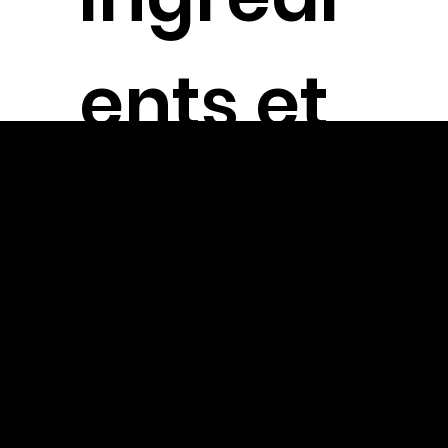
ents et
vous
direz
adieu