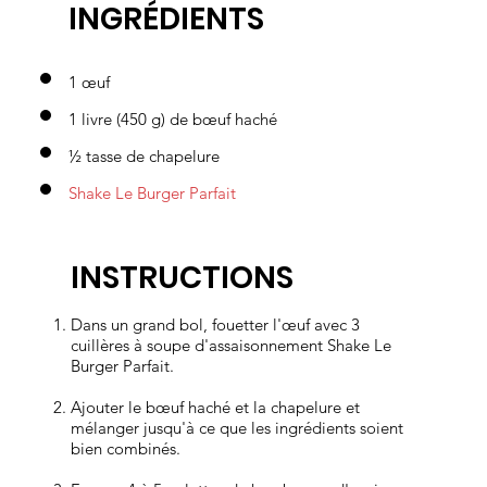
INGRÉDIENTS
ux pour
1 œuf
1 livre (450 g) de bœuf haché
toujour
½ tasse de chapelure
Shake Le Burger Parfait
INSTRUCTIONS
s. C'est
Dans un grand bol, fouetter l'œuf avec 3
cuillères à soupe d'assaisonnement Shake Le
Burger Parfait.
la
Ajouter le bœuf haché et la chapelure et
mélanger jusqu'à ce que les ingrédients soient
bien combinés.